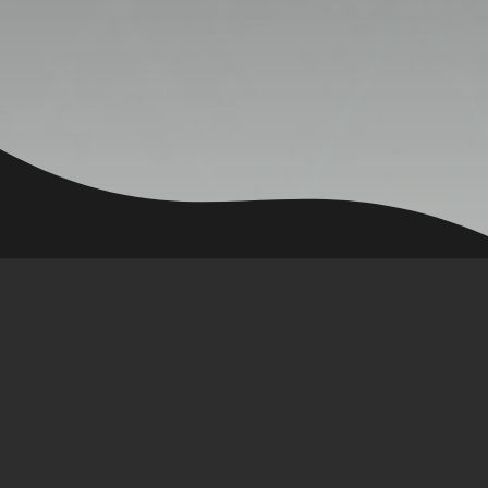
FC Mobile
🖥 Server :
Online
🟢