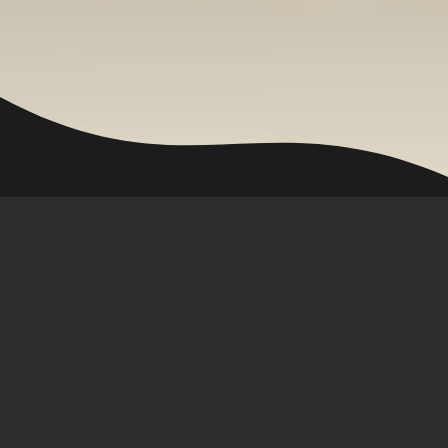
Gardenscapes
🖥 Server :
Online
🟢
👥 Spieler online :
42