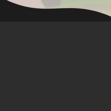
Hay Day
🖥 Servidor :
En línea
🟢
👥 Jugadores en línea :
42