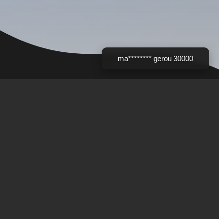
ma******** gerou 30000
Genshin Impact
🖥 Servidor :
Online
🟢
👥 Jogadores online :
42