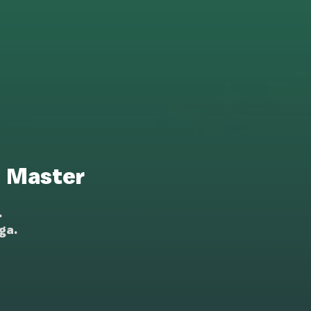
n Master
.
ga.