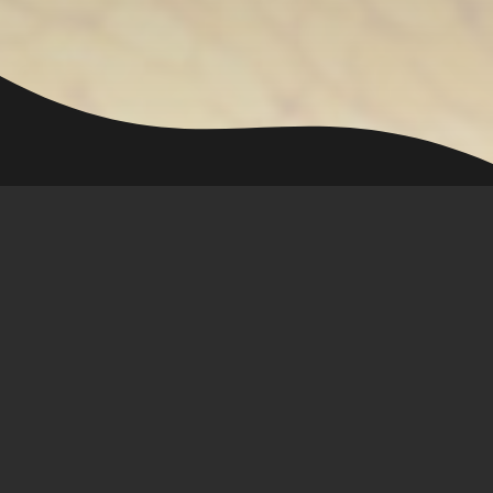
ge******** ha generato 25000
Coin Master